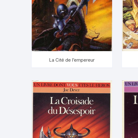
Quêtes du 
Sherlock 
Sorcellerie 
Super Sher
La Cité de l’empereur