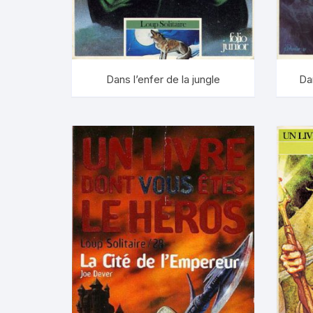
Histoire
L’Epée de
La Voie du
Dans l’enfer de la jungle
Da
Le Maître 
Les Messa
Les Portes 
Les Terre
Loup* Ard
Loup Solita
Métamorp