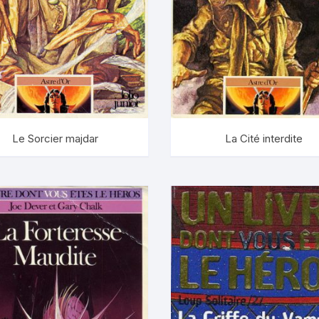
Graal
Holmes
!
lock
Le Sorcier majdar
La Cité interdite