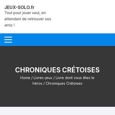
Aller
JEUX-SOLO.fr
au
Tout pour jouer seul, en
contenu
attendant de retrouver ses
amis !
CHRONIQUES CRÉTOISES
Home
/
Livres-jeux
/
Livre dont vous êtes le
héros
/ Chroniques Crétoises