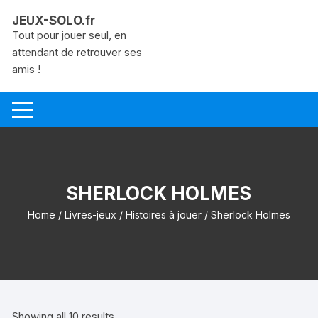
Aller
JEUX-SOLO.fr
au
Tout pour jouer seul, en
contenu
attendant de retrouver ses
amis !
SHERLOCK HOLMES
Home
/
Livres-jeux
/
Histoires à jouer
/ Sherlock Holmes
Showing all 10 results