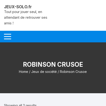
Aller
JEUX-SOLO.fr
au
Tout pour jouer seul, en
contenu
attendant de retrouver ses
amis !
ROBINSON CRUSOE
Home
/
Jeux de société
/ Robinson Crusoe
Showing all 2 results