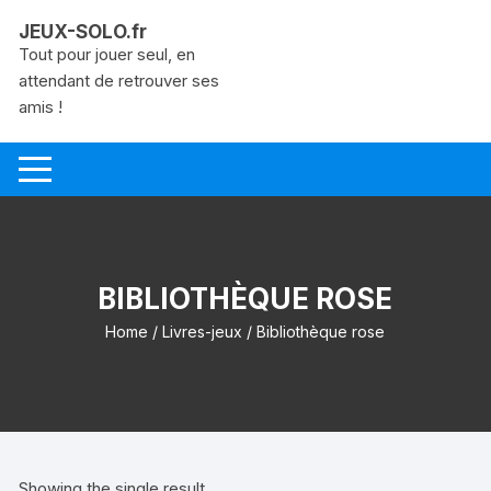
Aller
JEUX-SOLO.fr
au
Tout pour jouer seul, en
contenu
attendant de retrouver ses
amis !
BIBLIOTHÈQUE ROSE
Home
/
Livres-jeux
/ Bibliothèque rose
Showing the single result