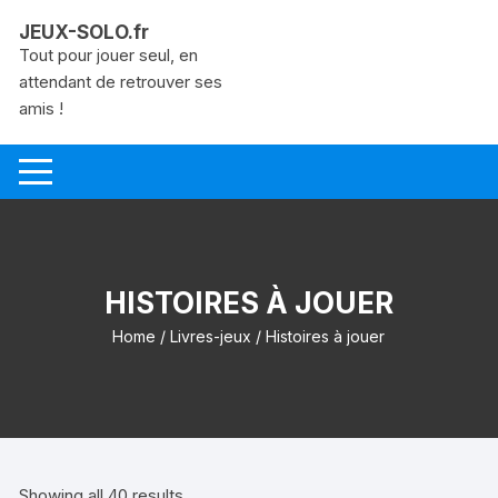
Aller
JEUX-SOLO.fr
au
Tout pour jouer seul, en
contenu
attendant de retrouver ses
amis !
HISTOIRES À JOUER
Home
/
Livres-jeux
/ Histoires à jouer
Showing all 40 results