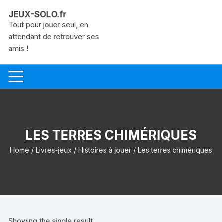
Aller
JEUX-SOLO.fr
au
Tout pour jouer seul, en
contenu
attendant de retrouver ses
amis !
LES TERRES CHIMÉRIQUES
Home
/
Livres-jeux
/
Histoires à jouer
/ Les terres chimériques
Showing the single result