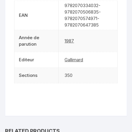
9782070334032-
9782070506835-
EAN
9782070574971-
9782070647385
Année de
1987
parution
Editeur
Gallimard
Sections
350
RELATED PRODUCTS