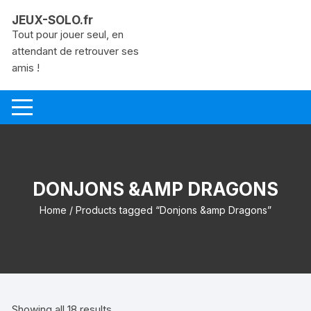
Aller
JEUX-SOLO.fr
au
Tout pour jouer seul, en
contenu
attendant de retrouver ses
amis !
DONJONS &AMP DRAGONS
Home
/ Products tagged “Donjons &amp Dragons”
Showing all 18 results