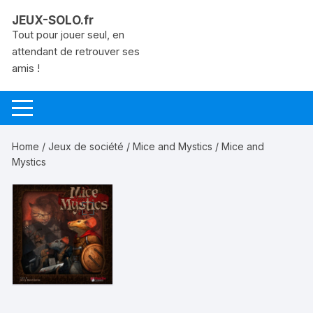
Aller
JEUX-SOLO.fr
au
Tout pour jouer seul, en
contenu
attendant de retrouver ses
amis !
Home
/
Jeux de société
/
Mice and Mystics
/ Mice and
Mystics