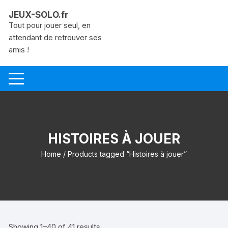
Aller
JEUX-SOLO.fr
au
Tout pour jouer seul, en
contenu
attendant de retrouver ses
amis !
HISTOIRES À JOUER
Home
/ Products tagged “Histoires à jouer”
Showing 1–40 of 41 results