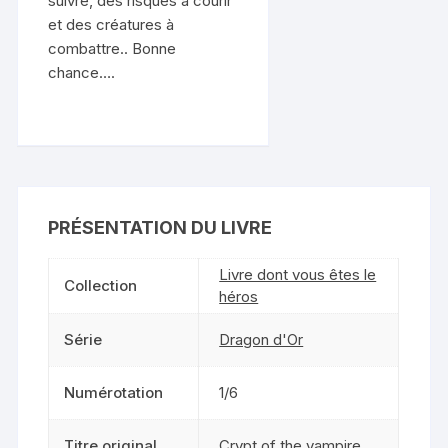
suivre, des risques à courir
et des créatures à
combattre.. Bonne
chance….
PRÉSENTATION DU LIVRE
Livre dont vous êtes le
Collection
héros
Série
Dragon d'Or
Numérotation
1/6
Titre original
Crypt of the vampire