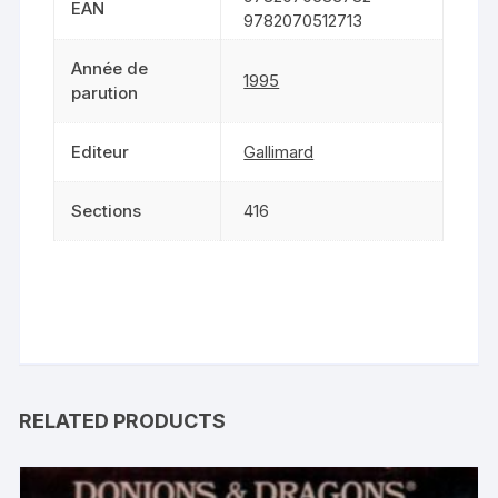
EAN
9782070512713
Année de
1995
parution
Editeur
Gallimard
Sections
416
RELATED PRODUCTS