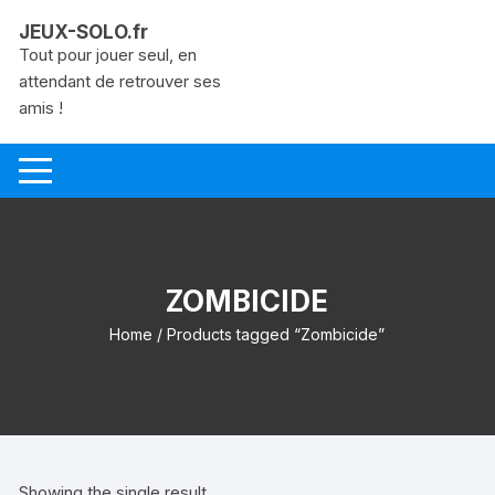
Aller
JEUX-SOLO.fr
au
Tout pour jouer seul, en
contenu
attendant de retrouver ses
amis !
ZOMBICIDE
Home
/ Products tagged “Zombicide”
Showing the single result