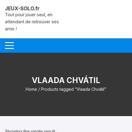
Aller
JEUX-SOLO.fr
au
Tout pour jouer seul, en
contenu
attendant de retrouver ses
amis !
VLAADA CHVÁTIL
Home
/ Products tagged “Vlaada Chvátil”
Showing the single result