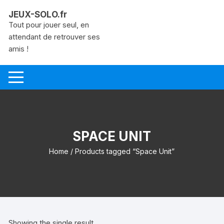
Aller
JEUX-SOLO.fr
au
Tout pour jouer seul, en
contenu
attendant de retrouver ses
amis !
SPACE UNIT
Home
/ Products tagged “Space Unit”
Showing the single result