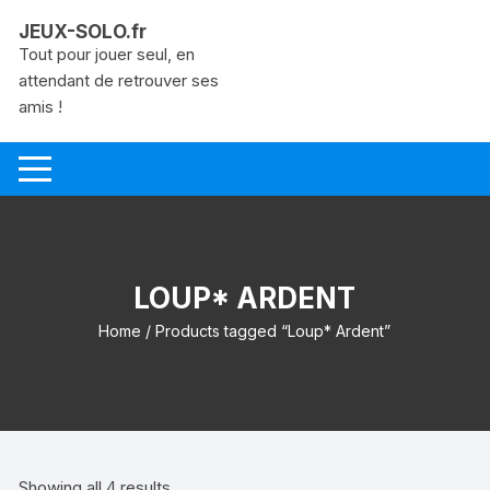
Aller
JEUX-SOLO.fr
au
Tout pour jouer seul, en
contenu
attendant de retrouver ses
amis !
LOUP* ARDENT
Home
/ Products tagged “Loup* Ardent”
Showing all 4 results