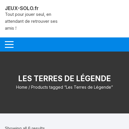
Aller
JEUX-SOLO.fr
au
Tout pour jouer seul, en
contenu
attendant de retrouver ses
amis !
LES TERRES DE LÉGENDE
Home
/ Products tagged “Les Terres de Légende”
Showing all 6 results