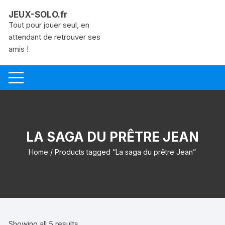
Aller
JEUX-SOLO.fr
au
Tout pour jouer seul, en
contenu
attendant de retrouver ses
amis !
LA SAGA DU PRÊTRE JEAN
Home
/ Products tagged “La saga du prêtre Jean”
Showing all 5 results