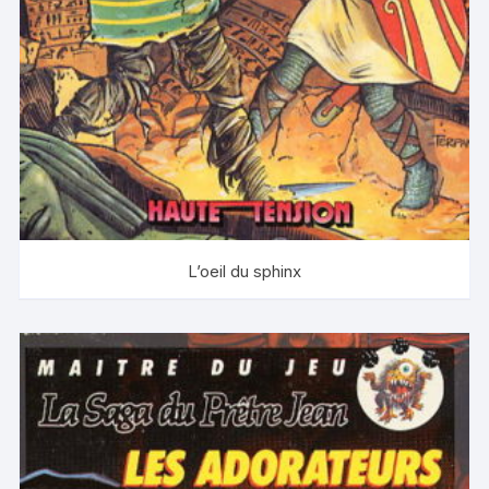
L’oeil du sphinx