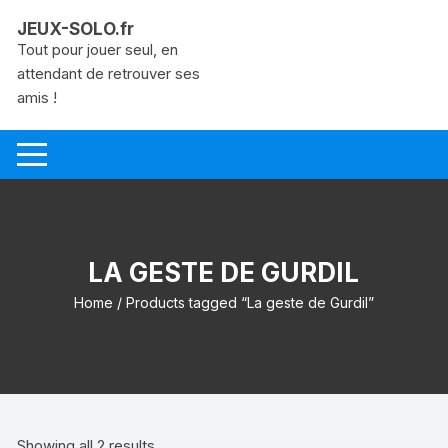
Aller
JEUX-SOLO.fr
au
Tout pour jouer seul, en
contenu
attendant de retrouver ses
amis !
LA GESTE DE GURDIL
Home
/ Products tagged “La geste de Gurdil”
Showing all 2 results