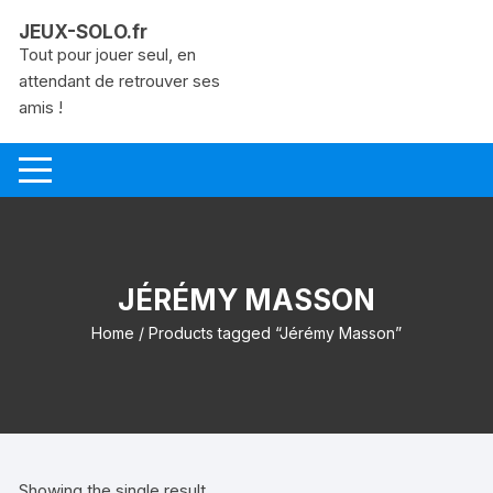
Aller
JEUX-SOLO.fr
au
Tout pour jouer seul, en
contenu
attendant de retrouver ses
amis !
JÉRÉMY MASSON
Home
/ Products tagged “Jérémy Masson”
Showing the single result