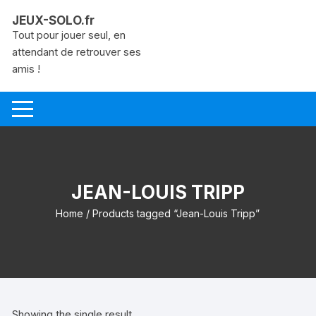
Aller
JEUX-SOLO.fr
au
Tout pour jouer seul, en
contenu
attendant de retrouver ses
amis !
JEAN-LOUIS TRIPP
Home
/ Products tagged “Jean-Louis Tripp”
Showing the single result