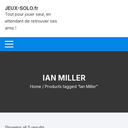
Aller
JEUX-SOLO.fr
au
Tout pour jouer seul, en
contenu
attendant de retrouver ses
amis !
IAN MILLER
Home
/ Products tagged “Ian Miller”
Showing all 5 results