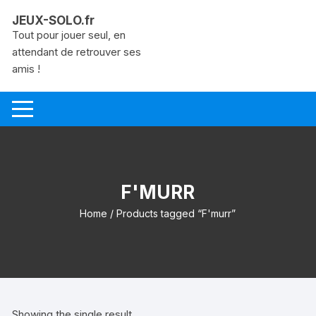
Aller
JEUX-SOLO.fr
au
Tout pour jouer seul, en
contenu
attendant de retrouver ses
amis !
F'MURR
Home
/ Products tagged “F'murr”
Showing the single result