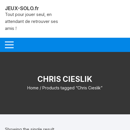
Aller
JEUX-SOLO.fr
au
Tout pour jouer seul, en
contenu
attendant de retrouver ses
amis !
CHRIS CIESLIK
Home
/ Products tagged “Chris Cieslik”
Showing the single result