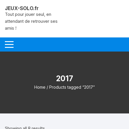
Aller
JEUX-SOLO.fr
au
Tout pour jouer seul, en
contenu
attendant de retrouver ses
amis !
2017
Home
/ Products tagged “2017”
Showing all 8 results