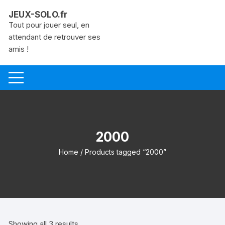
Aller
JEUX-SOLO.fr
au
Tout pour jouer seul, en
contenu
attendant de retrouver ses
amis !
2000
Home
/ Products tagged “2000”
Showing all 3 results