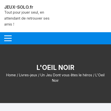
Aller
JEUX-SOLO.fr
au
Tout pour jouer seul, en
contenu
attendant de retrouver ses
amis !
L'OEIL NOIR
Home
/
Livres-jeux
/
Un Jeu Dont vous êtes le héros
/ L'Oeil
Noir